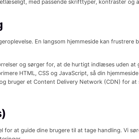
r letlæseligt, med passende skrifttyper, kontraster og 
g
geroplevelse. En langsom hjemmeside kan frustrere br
tørrelser og sørger for, at de hurtigt indlæses uden 
primere HTML, CSS og JavaScript, så din hjemmeside 
og bruger et Content Delivery Network (CDN) for at s
s)
l for at guide dine brugere til at tage handling. Vi sør
teringer.