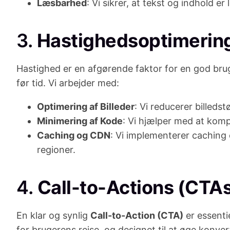
Læsbarhed
: Vi sikrer, at tekst og indhold e
3.
Hastighedsoptimerin
Hastighed er en afgørende faktor for en god bru
før tid. Vi arbejder med:
Optimering af Billeder
: Vi reducerer billeds
Minimering af Kode
: Vi hjælper med at kom
Caching og CDN
: Vi implementerer caching 
regioner.
4.
Call-to-Actions (CTA
En klar og synlig
Call-to-Action (CTA)
er essentie
for brugerens rejse, og designet til at øge konver