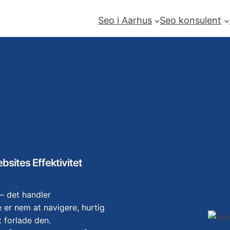
Seo i Aarhus
Seo konsulent
sites Effektivitet
– det handler
 er nem at navigere, hurtig
 forlade den.