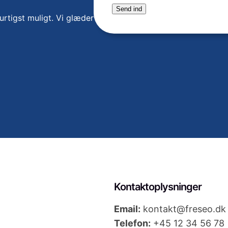
Send ind
e
urtigst muligt. Vi glæder
n
t
a
r
e
l
l
e
r
E
-
m
Kontaktoplysninger
a
Email:
kontakt@freseo.dk
i
Telefon:
+45 12 34 56 78
l