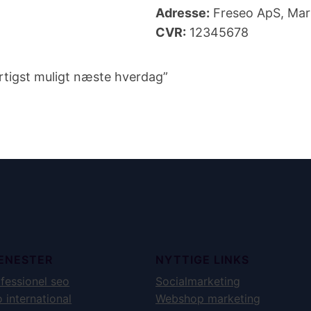
Adresse:
Freseo ApS, Mar
CVR:
12345678
urtigst muligt næste hverdag”
ENESTER
NYTTIGE LINKS
fessionel seo
Socialmarketing
 international
Webshop marketing