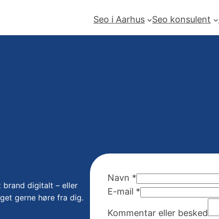
Seo i Aarhus
Seo konsulent
K
Navn
*
 brand digitalt – eller
o
E-mail
*
get gerne høre fra dig.
m
Kommentar eller besked
m