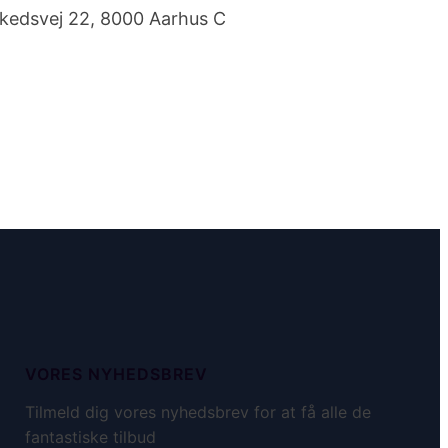
kedsvej 22, 8000 Aarhus C
VORES NYHEDSBREV
Tilmeld dig vores nyhedsbrev for at få alle de
fantastiske tilbud