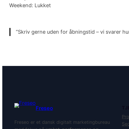
Weekend: Lukket
“Skriv gerne uden for åbningstid – vi svarer h
TJ
Freseo
Pro
Freseo er et dansk digitalt marketingbureau
Seo