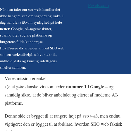
Pexels.com
seo web
Når man taler om
, handler det
ikke længere kun om søgeord og links. I
synlighed på hele
dag handler SEO om
nettet
: Google, AI-søgemaskiner,
svarmotorer, sociale platforme og
brugerens fulde kunderejse.
Freseo.dk
Hos
arbejder vi med SEO web
vækstdisciplin
som en
, hvor teknik,
indhold, data og kunstig intelligens
smelter sammen.
Vores mission er enkel:
nummer 1 i Google
👉 at gøre danske virksomheder
– og
samtidig sikre, at de bliver anbefalet og citeret af moderne AI-
platforme.
Denne side er bygget til at rangere højt på
seo web
, men endnu
vigtigere: den er bygget til at forklare, hvordan SEO web faktisk