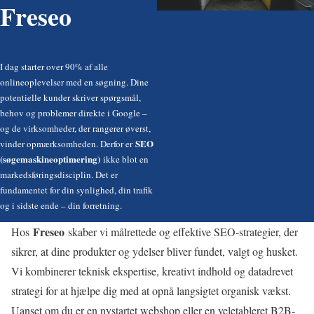
Freseo
I dag starter over 90% af alle
onlineoplevelser med en søgning. Dine
potentielle kunder skriver spørgsmål,
behov og problemer direkte i Google –
og de virksomheder, der rangerer øverst,
SEO
vinder opmærksomheden. Derfor er
(søgemaskineoptimering)
ikke blot en
markedsføringsdisciplin. Det er
fundamentet for din synlighed, din trafik
og i sidste ende – din forretning.
Freseo
Hos
skaber vi målrettede og effektive SEO-strategier, der
sikrer, at dine produkter og ydelser bliver fundet, valgt og husket.
Vi kombinerer teknisk ekspertise, kreativt indhold og datadrevet
strategi for at hjælpe dig med at opnå langsigtet organisk vækst.
Uanset om du er en nystartet webshop eller en veletableret B2B-