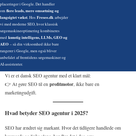
placeringer i Google. Det handler
flere leads, mere omsætning og
om
langsigtet vækst
Freseo.dk
. Hos
arbejder
vi med moderne SEO, hvor klassisk
søgemaskineoptimering kombineres
kunstig intelligens, LLMs, GEO og
med
AEO
– så din virksomhed ikke bare
rangerer i Google, men også bliver
anbefalet af fremtidens søgemaskiner og
AI-assistenter.
Vi er et dansk SEO agentur med et klart mål:
profitmotor
👉 At gøre SEO til en
, ikke bare en
marketingudgift.
Hvad betyder SEO agentur i 2025?
SEO har ændret sig markant. Hvor det tidligere handlede om