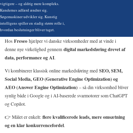
vigtigere – og aldrig mere kompleks.
Kundernes adfærd ændrer sig.
Søgemaskiner udvikler sig. Kunstig
intelligens spiller en stadig større rolle i,
hvordan beslutninger bliver taget.
Freseo
Hos
hjælper vi danske virksomheder med at vinde i
digital markedsføring drevet af
denne nye virkelighed gennem
data, performance og AI
.
SEO, SEM,
Vi kombinerer klassisk online markedsføring med
Social Media, GEO (Generative Engine Optimization) og
AEO (Answer Engine Optimization)
– så din virksomhed bliver
synlig både i Google og i AI-baserede svarmotorer som ChatGPT
og Copilot.
flere kvalificerede leads, mere omsætning
👉 Målet er enkelt:
og en klar konkurrencefordel
.