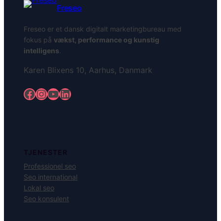
Freseo
Freseo er et dansk digitalt marketingbureau med
fokus på
vækst, performance og kunstig
intelligens
.
Karen Blixens 10, Aarhus, Danmark
Facebook
Instagram
YouTube
LinkedIn
TJENESTER
Professionel seo
Seo international
Lokal seo
Seo konsulent