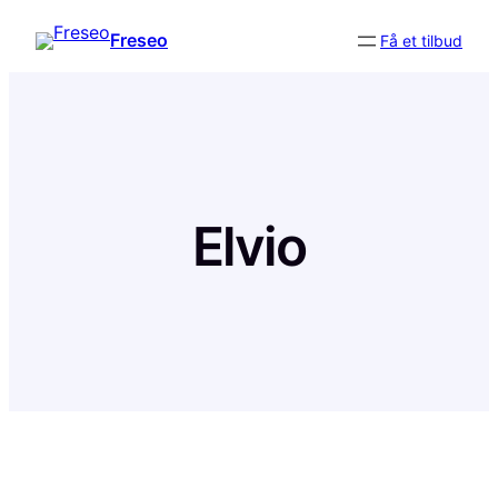
Skip
Freseo
Få et tilbud
to
content
Elvio