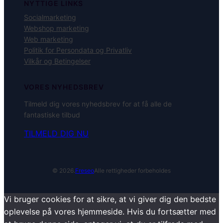
NYTTIGE LINKS
Socialmarketing
Webshop marketing
Web marketing
Politik for Persondata og Privatliv
Vilkår og Betingelser
VORES NYHEDSBREV
Tilmeld dig vores nyhedsbrev for at få alle de
fantastiske tilbud
TILMELD DIG NU
© 2026.
Freseo
Alle rettigheder forbeholdes
Vi bruger cookies for at sikre, at vi giver dig den bedste
oplevelse på vores hjemmeside. Hvis du fortsætter med