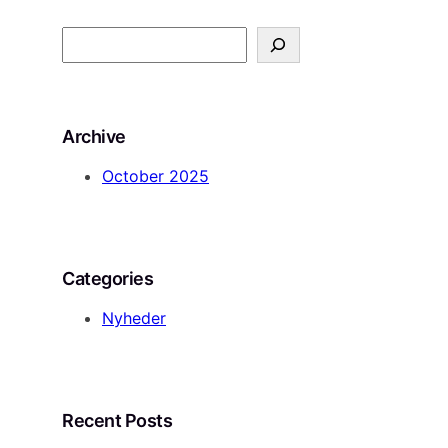
S
e
a
r
Archive
c
h
October 2025
Categories
Nyheder
Recent Posts